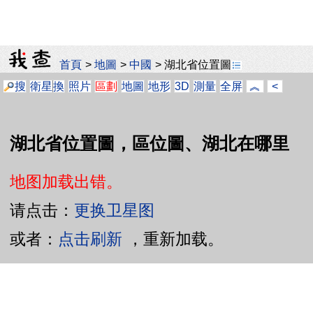
首頁
>
地圖
>
中國
>
湖北省位置圖
搜
衛星
換
照片
區劃
地圖
地形
3D
測量
全屏
︽
<
湖北省位置圖，區位圖、湖北在哪里
地图加载出错。
请点击：
更换卫星图
或者：
点击刷新
，重新加载。