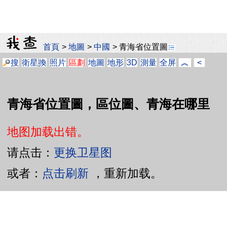
首頁
>
地圖
>
中國
>
青海省位置圖
搜
衛星
換
照片
區劃
地圖
地形
3D
測量
全屏
︽
<
青海省位置圖，區位圖、青海在哪里
地图加载出错。
请点击：
更换卫星图
或者：
点击刷新
，重新加载。