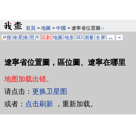
首頁
>
地圖
>
中國
>
遼寧省位置圖
搜
衛星
換
照片
區劃
地圖
地形
3D
測量
全屏
︽
<
遼寧省位置圖，區位圖、遼寧在哪里
地图加载出错。
请点击：
更换卫星图
或者：
点击刷新
，重新加载。