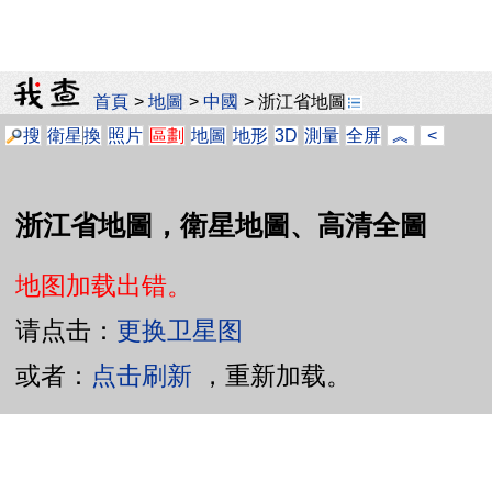
首頁
>
地圖
>
中國
>
浙江省地圖
搜
衛星
換
照片
區劃
地圖
地形
3D
測量
全屏
︽
<
浙江省地圖，衛星地圖、高清全圖
地图加载出错。
请点击：
更换卫星图
或者：
点击刷新
，重新加载。