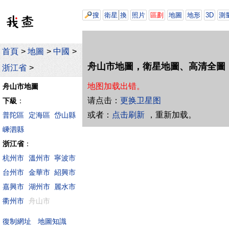
搜
衛星
換
照片
區劃
地圖
地形
3D
測
首頁
>
地圖
>
中國
>
舟山市地圖，衛星地圖、高清全圖
浙江省
>
地图加载出错。
舟山市地圖
请点击：
更换卫星图
下級
：
或者：
点击刷新
，重新加载。
普陀區
定海區
岱山縣
嵊泗縣
浙江省
：
杭州市
溫州市
寧波市
台州市
金華市
紹興市
嘉興市
湖州市
麗水市
衢州市
舟山市
地圖知識