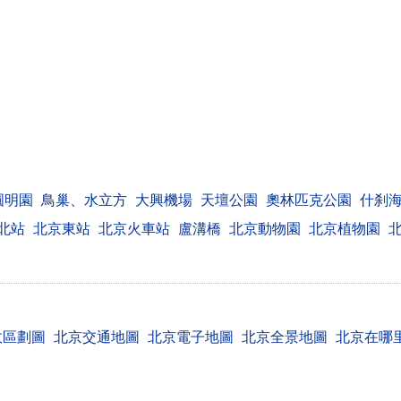
圓明園
鳥巢、水立方
大興機場
天壇公園
奧林匹克公園
什刹
北站
北京東站
北京火車站
盧溝橋
北京動物園
北京植物園
政區劃圖
北京交通地圖
北京電子地圖
北京全景地圖
北京在哪