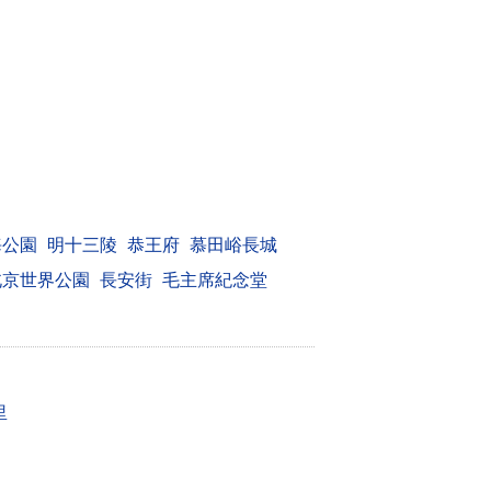
海公園
明十三陵
恭王府
慕田峪長城
北京世界公園
長安街
毛主席紀念堂
里