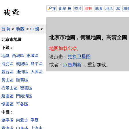
搜
衛星
換
照片
區劃
地圖
地形
3D
測
首頁
>
地圖
>
中國
>
北京市地圖，衛星地圖、高清全圖
北京市地圖
下級
：
地图加载出错。
地鐵
西城區
東城區
请点击：
更换卫星图
海淀區
朝陽區
昌平區
或者：
点击刷新
，重新加载。
豐台區
通州區
大興區
房山區
順義區
石景山區
密雲區
延慶區
門頭溝區
懷柔區
平谷區
中國
：
遼寧省
內蒙古
寧夏
青海省
山東省
上海市