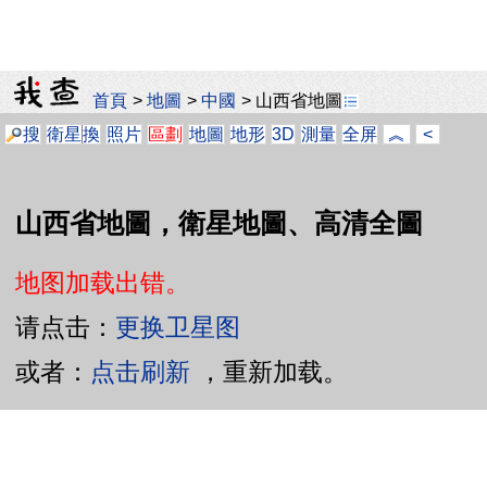
首頁
>
地圖
>
中國
>
山西省地圖
搜
衛星
換
照片
區劃
地圖
地形
3D
測量
全屏
︽
<
山西省地圖，衛星地圖、高清全圖
地图加载出错。
请点击：
更换卫星图
或者：
点击刷新
，重新加载。