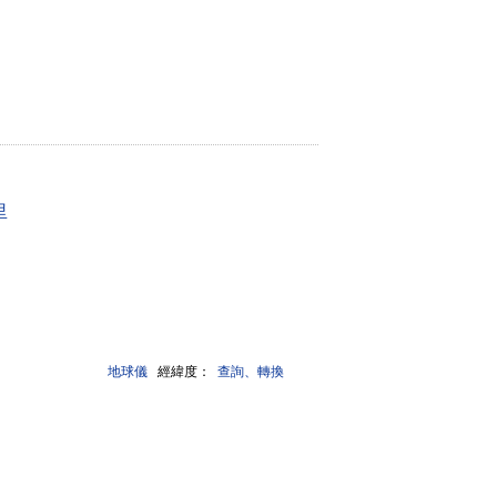
里
地球儀
經緯度：
查詢、轉換
4988號-13