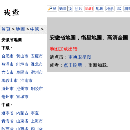
搜
衛星
換
照片
區劃
地圖
地形
3D
測
首頁
>
地圖
>
中國
>
安徽省地圖，衛星地圖、高清全圖
安徽省地圖
下級
：
地图加载出错。
合肥市
黃山市
安慶市
请点击：
更换卫星图
蕪湖市
蚌埠市
淮北市
或者：
点击刷新
，重新加载。
六安市
阜陽市
宿州市
馬鞍山市
淮南市
滁州市
池州市
銅陵市
亳州市
宣城市
中國
：
遼寧省
內蒙古
寧夏
青海省
山東省
上海市
陝西省
山西省
四川省