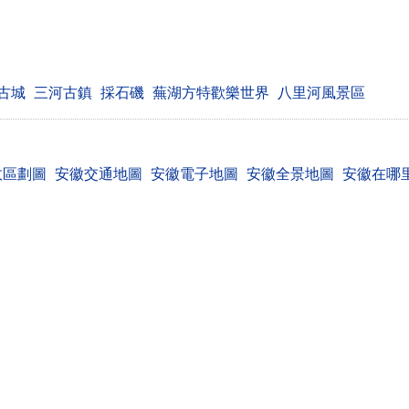
古城
三河古鎮
採石磯
蕪湖方特歡樂世界
八里河風景區
政區劃圖
安徽交通地圖
安徽電子地圖
安徽全景地圖
安徽在哪
我查網 chl.cn
聯系我們 報錯 提意見和建議
 © 2007-2026 Wocha Internet Services All Rights Reserved
渝ICP備0900
渝公網安備50010102000620號