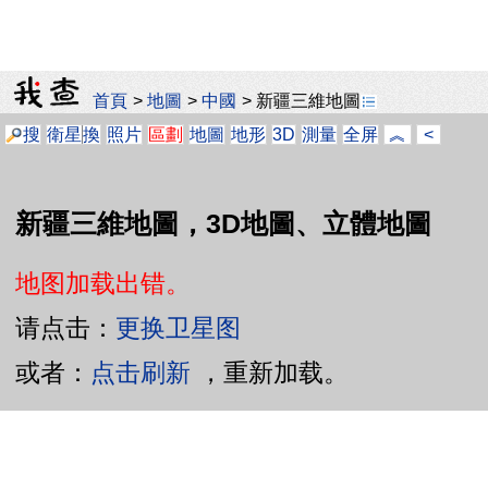
首頁
>
地圖
>
中國
>
新疆三維地圖
搜
衛星
換
照片
區劃
地圖
地形
3D
測量
全屏
︽
<
新疆三維地圖，3D地圖、立體地圖
地图加载出错。
请点击：
更换卫星图
或者：
点击刷新
，重新加载。