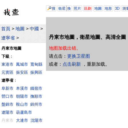
搜
衛星
換
照片
區劃
地圖
地形
3D
測
首頁
>
地圖
>
中國
>
丹東市地圖，衛星地圖、高清全圖
遼寧省
>
地图加载出错。
丹東市地圖
请点击：
更换卫星图
下級
：
或者：
点击刷新
，重新加载。
東港市
鳳城市
寬甸縣
元寳區
振安區
振興區
遼寧省
：
阜新市
本溪市
鐵嶺市
營口市
朝陽市
撫順市
盤錦市
鞍山市
錦州市
遼陽市
葫蘆島市
丹東市
大連市
沈陽市