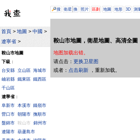
搜
衛星
換
照片
區劃
地圖
地形
3D
測
首頁
>
地圖
>
中國
>
鞍山市地圖，衛星地圖、高清全圖
遼寧省
>
地图加载出错。
鞍山市地圖
请点击：
更换卫星图
下級
：
或者：
点击刷新
，重新加载。
台安縣
立山區
海城市
岫岩縣
鐵東區
鐵西區
千山區
遼寧省
：
阜新市
本溪市
鐵嶺市
營口市
朝陽市
撫順市
盤錦市
鞍山市
錦州市
遼陽市
葫蘆島市