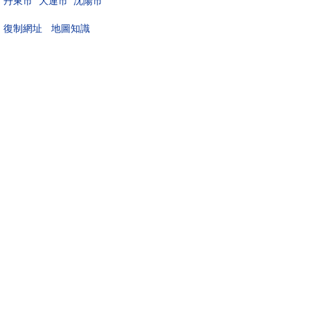
丹東市
大連市
沈陽市
地圖知識