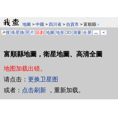
地圖
>
中國
>
四川省
>
自貢市
>
富順縣
搜
衛星
換
照片
區劃
地圖
地形
3D
測量
全屏
︽
<
富順縣地圖，衛星地圖、高清全圖
地图加载出错。
请点击：
更换卫星图
或者：
点击刷新
，重新加载。