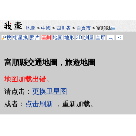
地圖
>
中國
>
四川省
>
自貢市
>
富順縣
搜
衛星
換
照片
區劃
地圖
地形
3D
測量
全屏
︽
<
富順縣交通地圖，旅遊地圖
地图加载出错。
请点击：
更换卫星图
或者：
点击刷新
，重新加载。