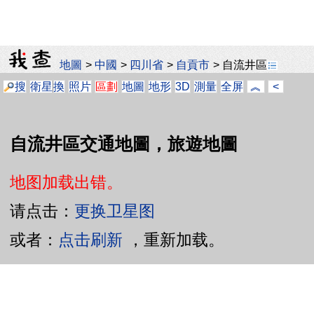
地圖
>
中國
>
四川省
>
自貢市
>
自流井區
搜
衛星
換
照片
區劃
地圖
地形
3D
測量
全屏
︽
<
自流井區交通地圖，旅遊地圖
地图加载出错。
请点击：
更换卫星图
或者：
点击刷新
，重新加载。