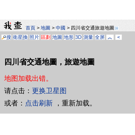
首頁
>
地圖
>
中國
>
四川省交通旅遊地圖
搜
衛星
換
照片
區劃
地圖
地形
3D
測量
全屏
︽
<
四川省交通地圖，旅遊地圖
地图加载出错。
请点击：
更换卫星图
或者：
点击刷新
，重新加载。