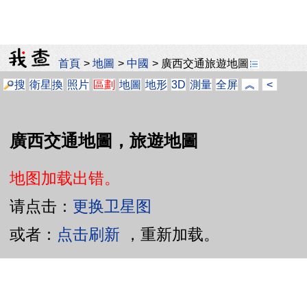
首頁
>
地圖
>
中國
>
廣西交通旅遊地圖
搜
衛星
換
照片
區劃
地圖
地形
3D
測量
全屏
︽
<
廣西交通地圖，旅遊地圖
地图加载出错。
请点击：
更换卫星图
或者：
点击刷新
，重新加载。