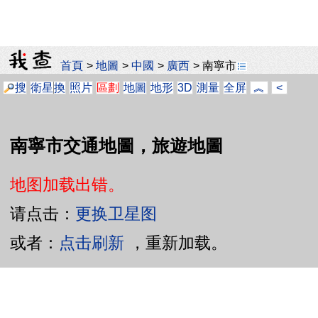
首頁
>
地圖
>
中國
>
廣西
>
南寧市
搜
衛星
換
照片
區劃
地圖
地形
3D
測量
全屏
︽
<
南寧市交通地圖，旅遊地圖
地图加载出错。
请点击：
更换卫星图
或者：
点击刷新
，重新加载。