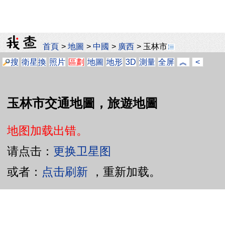
首頁
>
地圖
>
中國
>
廣西
>
玉林市
搜
衛星
換
照片
區劃
地圖
地形
3D
測量
全屏
︽
<
玉林市交通地圖，旅遊地圖
地图加载出错。
请点击：
更换卫星图
或者：
点击刷新
，重新加载。