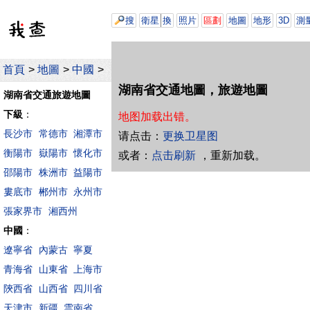
搜
衛星
換
照片
區劃
地圖
地形
3D
測
首頁
>
地圖
>
中國
>
湖南省交通地圖，旅遊地圖
湖南省交通旅遊地圖
下級
：
地图加载出错。
長沙市
常德市
湘潭市
请点击：
更换卫星图
衡陽市
嶽陽市
懷化市
或者：
点击刷新
，重新加载。
邵陽市
株洲市
益陽市
婁底市
郴州市
永州市
張家界市
湘西州
中國
：
遼寧省
內蒙古
寧夏
青海省
山東省
上海市
陝西省
山西省
四川省
天津市
新疆
雲南省