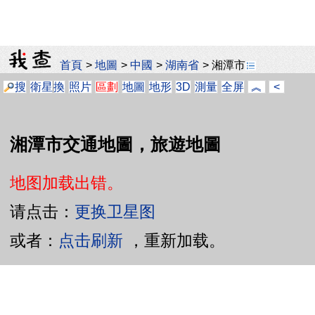
首頁
>
地圖
>
中國
>
湖南省
>
湘潭市
搜
衛星
換
照片
區劃
地圖
地形
3D
測量
全屏
︽
<
湘潭市交通地圖，旅遊地圖
地图加载出错。
请点击：
更换卫星图
或者：
点击刷新
，重新加载。