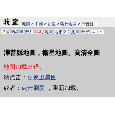
地圖
>
中國
>
新疆
>
喀什地區
>
澤普縣
搜
衛星
換
照片
區劃
地圖
地形
3D
測量
全屏
︽
<
澤普縣地圖，衛星地圖、高清全圖
地图加载出错。
请点击：
更换卫星图
或者：
点击刷新
，重新加载。