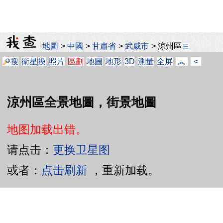
地圖
>
中國
>
甘肅省
>
武威市
>
涼州區
搜
衛星
換
照片
區劃
地圖
地形
3D
測量
全屏
︽
<
涼州區全景地圖，街景地圖
地图加载出错。
请点击：
更换卫星图
或者：
点击刷新
，重新加载。