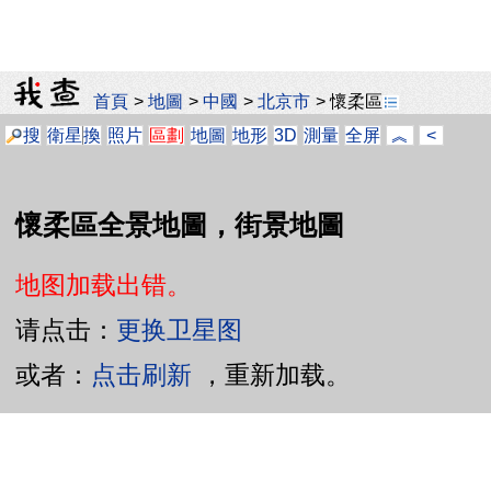
首頁
>
地圖
>
中國
>
北京市
>
懷柔區
搜
衛星
換
照片
區劃
地圖
地形
3D
測量
全屏
︽
<
懷柔區全景地圖，街景地圖
地图加载出错。
请点击：
更换卫星图
或者：
点击刷新
，重新加载。