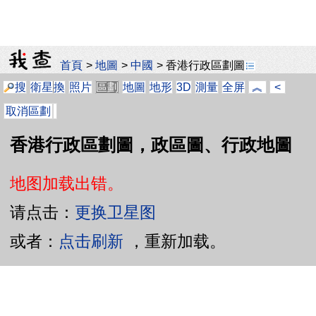
首頁
>
地圖
>
中國
>
香港行政區劃圖
搜
衛星
換
照片
區劃
地圖
地形
3D
測量
全屏
︽
<
取消區劃
香港行政區劃圖，政區圖、行政地圖
地图加载出错。
请点击：
更换卫星图
或者：
点击刷新
，重新加载。