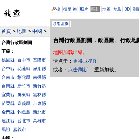
搜
衛星
換
照片
區劃
地圖
地形
3D
測
取消區劃
首頁
>
地圖
>
中國
>
台灣行政區劃圖，政區圖、行政地
台灣行政區劃圖
下級
：
地图加载出错。
桃園縣
台中市
基隆市
请点击：
更换卫星图
台中縣
花蓮縣
澎湖縣
或者：
点击刷新
，重新加载。
台南市
彰化縣
南投縣
台南縣
新竹市
新竹縣
宜蘭縣
屏東縣
雲林縣
苗栗縣
嘉義縣
台東縣
金門縣
釣魚島
新北市
連江縣
台北市
高雄市
馬祖
嘉義市
中國
：