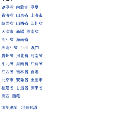
遼寧省
內蒙古
寧夏
青海省
山東省
上海市
陝西省
山西省
四川省
天津市
新疆
雲南省
浙江省
海南省
黑龍江省
台灣
澳門
貴州省
河北省
河南省
湖北省
湖南省
江蘇省
江西省
吉林省
香港
北京市
安徽省
重慶市
福建省
甘肅省
廣東省
廣西
西藏
地圖知識