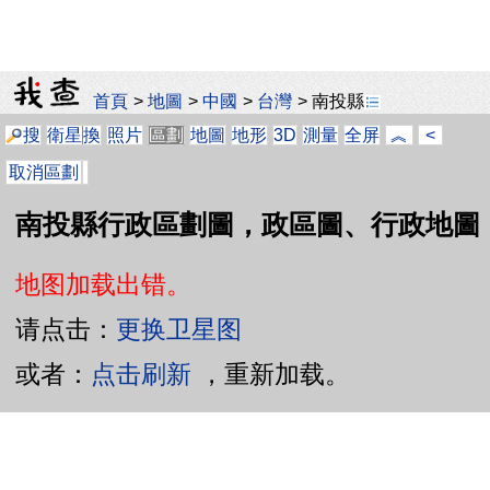
首頁
>
地圖
>
中國
>
台灣
>
南投縣
搜
衛星
換
照片
區劃
地圖
地形
3D
測量
全屏
︽
<
取消區劃
南投縣行政區劃圖，政區圖、行政地圖
地图加载出错。
请点击：
更换卫星图
或者：
点击刷新
，重新加载。