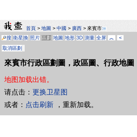
首頁
>
地圖
>
中國
>
廣西
>
來賓市
搜
衛星
換
照片
區劃
地圖
地形
3D
測量
全屏
︽
<
取消區劃
來賓市行政區劃圖，政區圖、行政地圖
地图加载出错。
请点击：
更换卫星图
或者：
点击刷新
，重新加载。