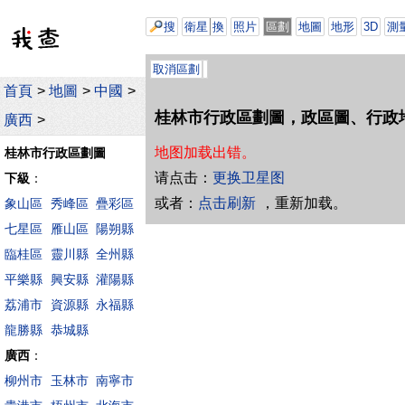
搜
衛星
換
照片
區劃
地圖
地形
3D
測
取消區劃
首頁
>
地圖
>
中國
>
桂林市行政區劃圖，政區圖、行政
廣西
>
地图加载出错。
桂林市行政區劃圖
请点击：
更换卫星图
下級
：
或者：
点击刷新
，重新加载。
象山區
秀峰區
疊彩區
七星區
雁山區
陽朔縣
臨桂區
靈川縣
全州縣
平樂縣
興安縣
灌陽縣
荔浦市
資源縣
永福縣
龍勝縣
恭城縣
廣西
：
柳州市
玉林市
南寧市