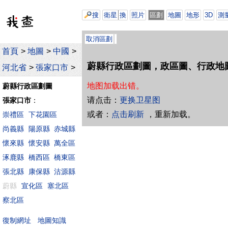
搜
衛星
換
照片
區劃
地圖
地形
3D
測
取消區劃
首頁
>
地圖
>
中國
>
蔚縣行政區劃圖，政區圖、行政地
河北省
>
張家口市
>
地图加载出错。
蔚縣行政區劃圖
请点击：
更换卫星图
張家口市
：
或者：
点击刷新
，重新加载。
崇禮區
下花園區
尚義縣
陽原縣
赤城縣
懷來縣
懷安縣
萬全區
涿鹿縣
橋西區
橋東區
張北縣
康保縣
沽源縣
蔚縣
宣化區
塞北區
察北區
地圖知識