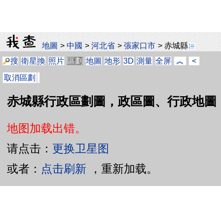
地圖
>
中國
>
河北省
>
張家口市
>
赤城縣
搜
衛星
換
照片
區劃
地圖
地形
3D
測量
全屏
︽
<
取消區劃
赤城縣行政區劃圖，政區圖、行政地圖
地图加载出错。
请点击：
更换卫星图
或者：
点击刷新
，重新加载。