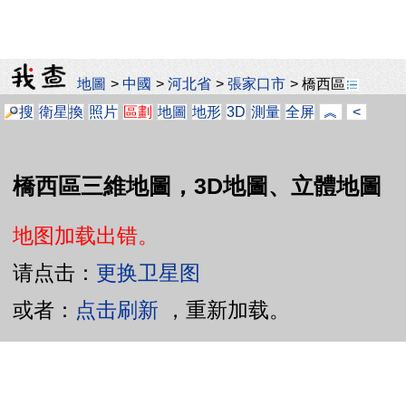
地圖
>
中國
>
河北省
>
張家口市
>
橋西區
搜
衛星
換
照片
區劃
地圖
地形
3D
測量
全屏
︽
<
橋西區三維地圖，3D地圖、立體地圖
地图加载出错。
请点击：
更换卫星图
或者：
点击刷新
，重新加载。