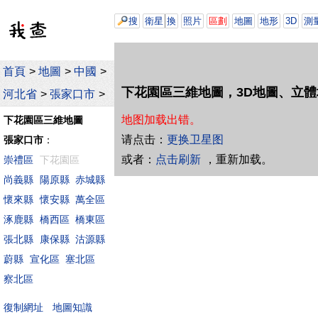
搜
衛星
換
照片
區劃
地圖
地形
3D
測
首頁
>
地圖
>
中國
>
下花園區三維地圖，3D地圖、立體
河北省
>
張家口市
>
地图加载出错。
下花園區三維地圖
请点击：
更换卫星图
張家口市
：
或者：
点击刷新
，重新加载。
崇禮區
下花園區
尚義縣
陽原縣
赤城縣
懷來縣
懷安縣
萬全區
涿鹿縣
橋西區
橋東區
張北縣
康保縣
沽源縣
蔚縣
宣化區
塞北區
察北區
地圖知識