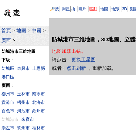
搜
衛星
換
照片
區劃
地圖
地形
3D
測
首頁
>
地圖
>
中國
>
防城港市三維地圖，3D地圖、立體
廣西
>
地图加载出错。
防城港市三維地圖
请点击：
更换卫星图
下級
：
或者：
点击刷新
，重新加载。
防城區
東興市
上思縣
港口區
廣西
：
柳州市
玉林市
南寧市
貴港市
梧州市
北海市
百色市
河池市
欽州市
防城港市
來賓市
崇左市
賀州市
桂林市