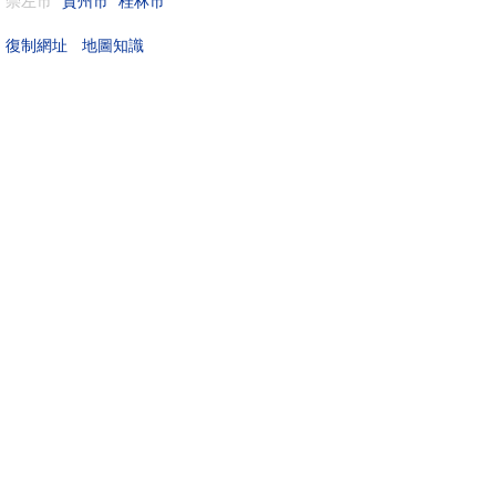
崇左市
賀州市
桂林市
地圖知識