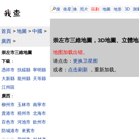
搜
衛星
換
照片
區劃
地圖
地形
3D
測
首頁
>
地圖
>
中國
>
崇左市三維地圖，3D地圖、立體地
廣西
>
地图加载出错。
崇左市三維地圖
请点击：
更换卫星图
下級
：
或者：
点击刷新
，重新加载。
憑祥市
扶綏縣
寧明縣
大新縣
龍州縣
天等縣
江州區
廣西
：
柳州市
玉林市
南寧市
貴港市
梧州市
北海市
百色市
河池市
欽州市
防城港市
來賓市