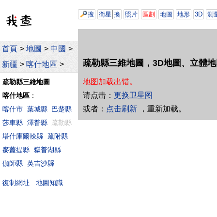
搜
衛星
換
照片
區劃
地圖
地形
3D
測
首頁
>
地圖
>
中國
>
疏勒縣三維地圖，3D地圖、立體地
新疆
>
喀什地區
>
地图加载出错。
疏勒縣三維地圖
请点击：
更换卫星图
喀什地區
：
或者：
点击刷新
，重新加载。
喀什市
葉城縣
巴楚縣
莎車縣
澤普縣
疏勒縣
塔什庫爾榦縣
疏附縣
麥蓋提縣
嶽普湖縣
伽師縣
英吉沙縣
地圖知識