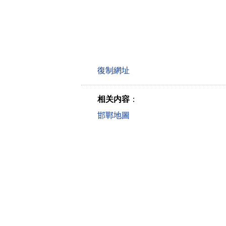
相关内容
：
邯鄲地圖