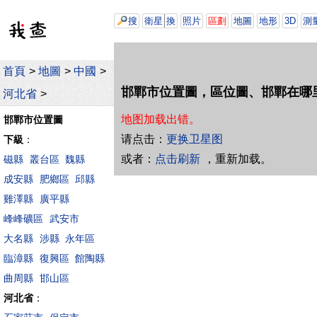
搜
衛星
換
照片
區劃
地圖
地形
3D
測
首頁
>
地圖
>
中國
>
邯鄲市位置圖，區位圖、邯鄲在哪
河北省
>
地图加载出错。
邯鄲市位置圖
请点击：
更换卫星图
下級
：
或者：
点击刷新
，重新加载。
磁縣
叢台區
魏縣
成安縣
肥鄉區
邱縣
雞澤縣
廣平縣
峰峰礦區
武安市
大名縣
涉縣
永年區
臨漳縣
復興區
館陶縣
曲周縣
邯山區
河北省
：