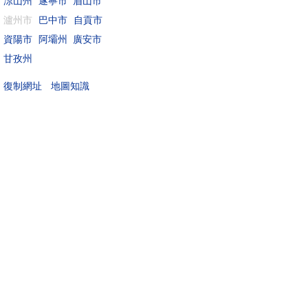
涼山州
遂寧市
眉山市
瀘州市
巴中市
自貢市
資陽市
阿壩州
廣安市
甘孜州
地圖知識