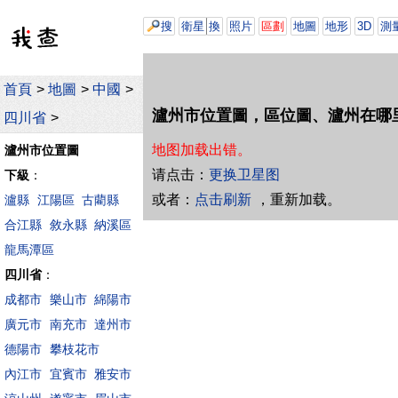
搜
衛星
換
照片
區劃
地圖
地形
3D
測
首頁
>
地圖
>
中國
>
瀘州市位置圖，區位圖、瀘州在哪
四川省
>
地图加载出错。
瀘州市位置圖
请点击：
更换卫星图
下級
：
或者：
点击刷新
，重新加载。
瀘縣
江陽區
古藺縣
合江縣
敘永縣
納溪區
龍馬潭區
四川省
：
成都市
樂山市
綿陽市
廣元市
南充市
達州市
德陽市
攀枝花市
內江市
宜賓市
雅安市