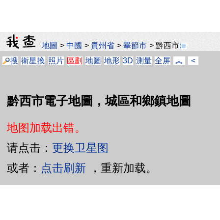
地圖
>
中國
>
貴州省
>
畢節市
>
黔西市
搜
衛星
換
照片
區劃
地圖
地形
3D
測量
全屏
︽
<
黔西市電子地圖，城區和鄉鎮地圖
地图加载出错。
请点击：
更换卫星图
或者：
点击刷新
，重新加载。