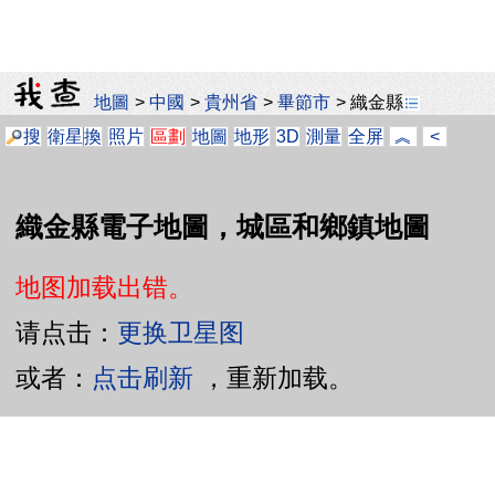
地圖
>
中國
>
貴州省
>
畢節市
>
織金縣
搜
衛星
換
照片
區劃
地圖
地形
3D
測量
全屏
︽
<
織金縣電子地圖，城區和鄉鎮地圖
地图加载出错。
请点击：
更换卫星图
或者：
点击刷新
，重新加载。