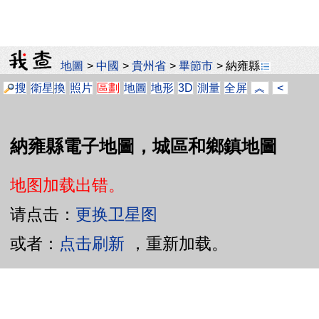
地圖
>
中國
>
貴州省
>
畢節市
>
納雍縣
搜
衛星
換
照片
區劃
地圖
地形
3D
測量
全屏
︽
<
納雍縣電子地圖，城區和鄉鎮地圖
地图加载出错。
请点击：
更换卫星图
或者：
点击刷新
，重新加载。