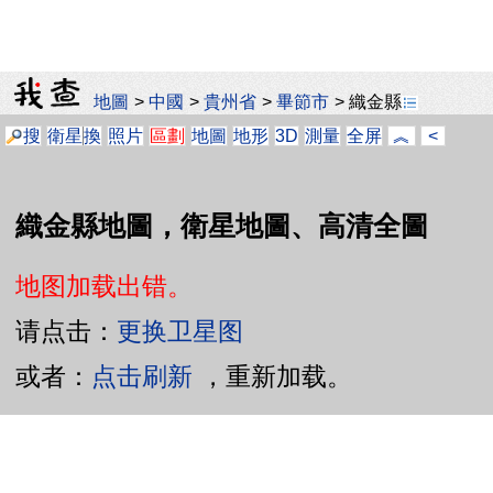
地圖
>
中國
>
貴州省
>
畢節市
>
織金縣
搜
衛星
換
照片
區劃
地圖
地形
3D
測量
全屏
︽
<
織金縣地圖，衛星地圖、高清全圖
地图加载出错。
请点击：
更换卫星图
或者：
点击刷新
，重新加载。