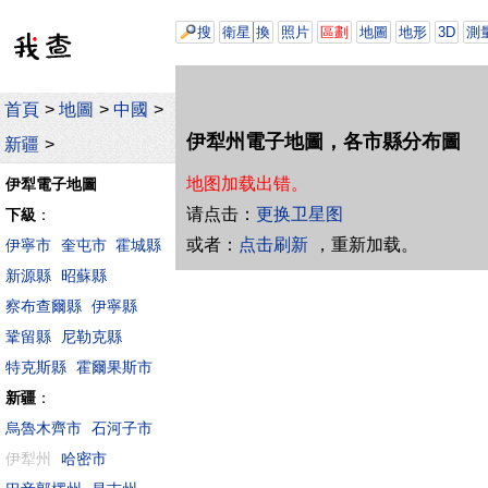
搜
衛星
換
照片
區劃
地圖
地形
3D
測
首頁
>
地圖
>
中國
>
伊犁州電子地圖，各市縣分布圖
新疆
>
地图加载出错。
伊犁電子地圖
请点击：
更换卫星图
下級
：
或者：
点击刷新
，重新加载。
伊寧市
奎屯市
霍城縣
新源縣
昭蘇縣
察布查爾縣
伊寧縣
鞏留縣
尼勒克縣
特克斯縣
霍爾果斯市
新疆
：
烏魯木齊市
石河子市
伊犁州
哈密市