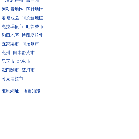
巴音郭楞州
昌吉州
阿勒泰地區
喀什地區
塔城地區
阿克蘇地區
克拉瑪依市
吐魯番市
和田地區
博爾塔拉州
五家渠市
阿拉爾市
克州
圖木舒克市
昆玉市
北屯市
鐵門關市
雙河市
可克達拉市
地圖知識