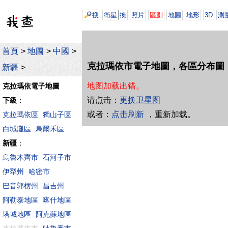
搜
衛星
換
照片
區劃
地圖
地形
3D
測
首頁
>
地圖
>
中國
>
克拉瑪依市電子地圖，各區分布圖
新疆
>
地图加载出错。
克拉瑪依電子地圖
请点击：
更换卫星图
下級
：
或者：
点击刷新
，重新加载。
克拉瑪依區
獨山子區
白堿灘區
烏爾禾區
新疆
：
烏魯木齊市
石河子市
伊犁州
哈密市
巴音郭楞州
昌吉州
阿勒泰地區
喀什地區
塔城地區
阿克蘇地區