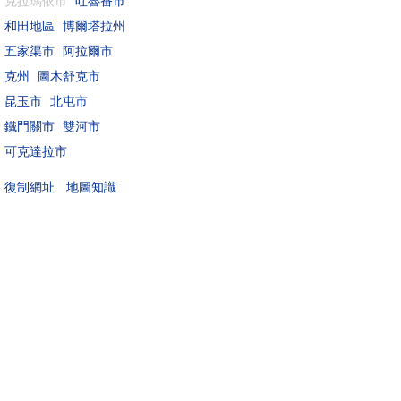
克拉瑪依市
吐魯番市
和田地區
博爾塔拉州
五家渠市
阿拉爾市
克州
圖木舒克市
昆玉市
北屯市
鐵門關市
雙河市
可克達拉市
地圖知識