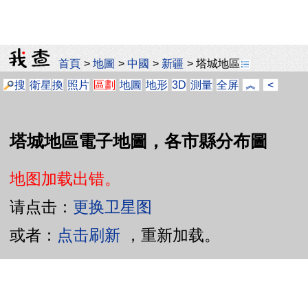
首頁
>
地圖
>
中國
>
新疆
>
塔城地區
搜
衛星
換
照片
區劃
地圖
地形
3D
測量
全屏
︽
<
塔城地區電子地圖，各市縣分布圖
地图加载出错。
请点击：
更换卫星图
或者：
点击刷新
，重新加载。