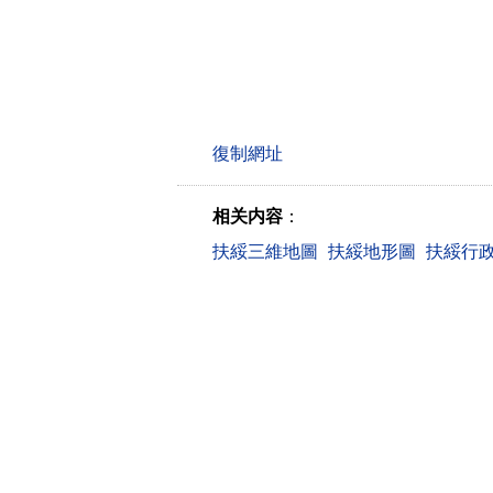
相关内容
：
扶綏三維地圖
扶綏地形圖
扶綏行