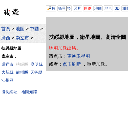
搜
衛星
換
照片
區劃
地圖
地形
3D
測
首頁
>
地圖
>
中國
>
扶綏縣地圖，衛星地圖、高清全圖
廣西
>
崇左市
>
地图加载出错。
扶綏縣地圖
请点击：
更换卫星图
崇左市
：
或者：
点击刷新
，重新加载。
憑祥市
扶綏縣
寧明縣
大新縣
龍州縣
天等縣
江州區
地圖知識