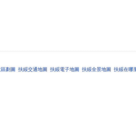
政區劃圖
扶綏交通地圖
扶綏電子地圖
扶綏全景地圖
扶綏在哪
我查網 chl.cn
聯系我們 報錯 提意見和建議