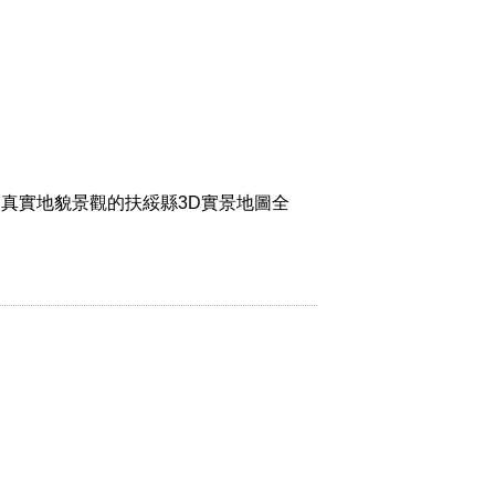
真實地貌景觀的扶綏縣3D實景地圖全