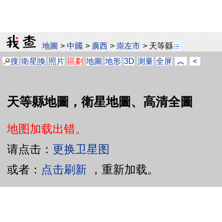
地圖
>
中國
>
廣西
>
崇左市
>
天等縣
搜
衛星
換
照片
區劃
地圖
地形
3D
測量
全屏
︽
<
天等縣地圖，衛星地圖、高清全圖
地图加载出错。
请点击：
更换卫星图
或者：
点击刷新
，重新加载。