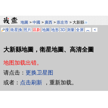
地圖
>
中國
>
廣西
>
崇左市
>
大新縣
搜
衛星
換
照片
區劃
地圖
地形
3D
測量
全屏
︽
<
大新縣地圖，衛星地圖、高清全圖
地图加载出错。
请点击：
更换卫星图
或者：
点击刷新
，重新加载。