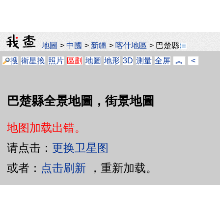
地圖
>
中國
>
新疆
>
喀什地區
>
巴楚縣
搜
衛星
換
照片
區劃
地圖
地形
3D
測量
全屏
︽
<
巴楚縣全景地圖，街景地圖
地图加载出错。
请点击：
更换卫星图
或者：
点击刷新
，重新加载。