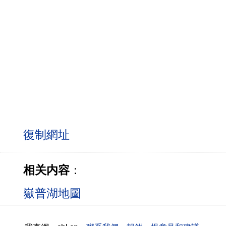
相关内容
：
嶽普湖地圖