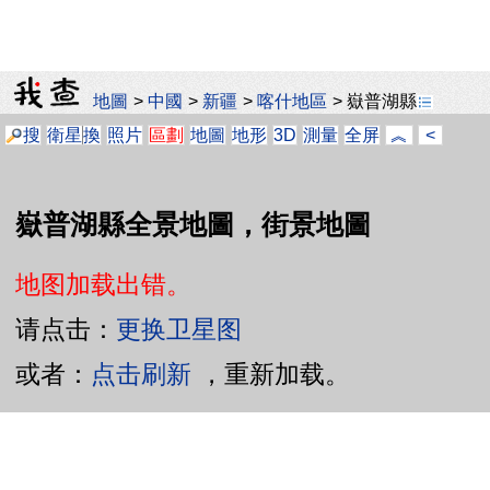
地圖
>
中國
>
新疆
>
喀什地區
>
嶽普湖縣
搜
衛星
換
照片
區劃
地圖
地形
3D
測量
全屏
︽
<
嶽普湖縣全景地圖，街景地圖
地图加载出错。
请点击：
更换卫星图
或者：
点击刷新
，重新加载。