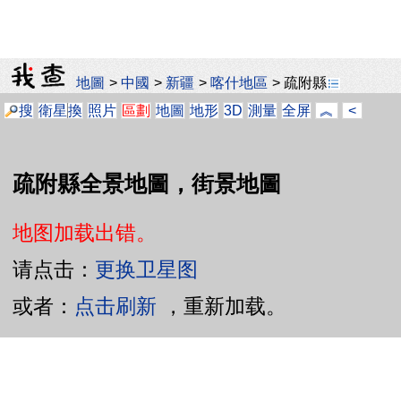
地圖
>
中國
>
新疆
>
喀什地區
>
疏附縣
搜
衛星
換
照片
區劃
地圖
地形
3D
測量
全屏
︽
<
疏附縣全景地圖，街景地圖
地图加载出错。
请点击：
更换卫星图
或者：
点击刷新
，重新加载。